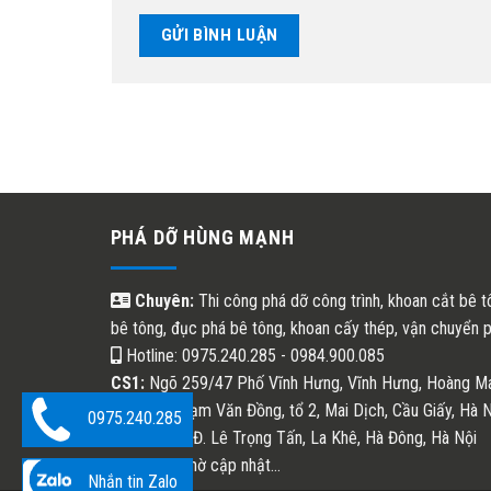
PHÁ DỠ HÙNG MẠNH
Chuyên:
Thi công phá dỡ công trình, khoan cắt bê tô
bê tông, đục phá bê tông, khoan cấy thép, vận chuyển ph
Hotline: 0975.240.285 - 0984.900.085
CS1:
Ngõ 259/47 Phố Vĩnh Hưng, Vĩnh Hưng, Hoàng Ma
CS2:
89 Phạm Văn Đồng, tổ 2, Mai Dịch, Cầu Giấy, Hà N
0975.240.285
CS3
: Số 68 Đ. Lê Trọng Tấn, La Khê, Hà Đông, Hà Nội
Email:
chờ cập nhật...
Nhắn tin Zalo