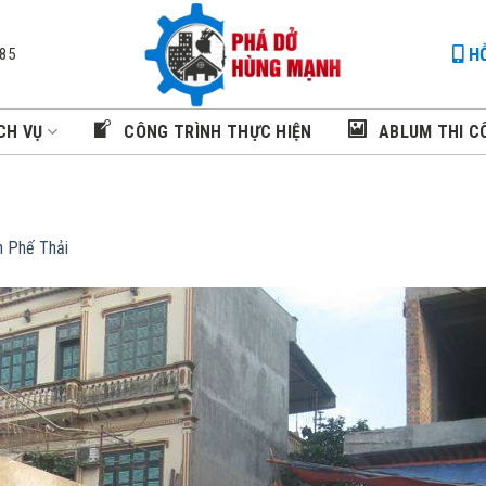
HỖ
085
CH VỤ
CÔNG TRÌNH THỰC HIỆN
ABLUM THI C
 Phế Thải