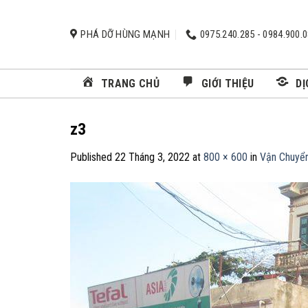
Skip
to
PHÁ DỠ HÙNG MẠNH
0975.240.285 - 0984.900.
content
TRANG CHỦ
GIỚI THIỆU
DỊ
z3
Published
22 Tháng 3, 2022
at
800 × 600
in
Vận Chuyển