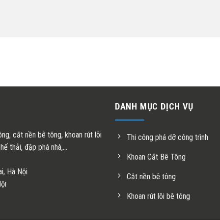
DANH MỤC DỊCH VỤ
ng, cắt nền bê tông, khoan rút lõi
Thi công phá dỡ công trình
ế thải, đập phá nhà,...
Khoan Cắt Bê Tông
i, Hà Nội
Cắt nền bê tông
ội
Khoan rút lõi bê tông