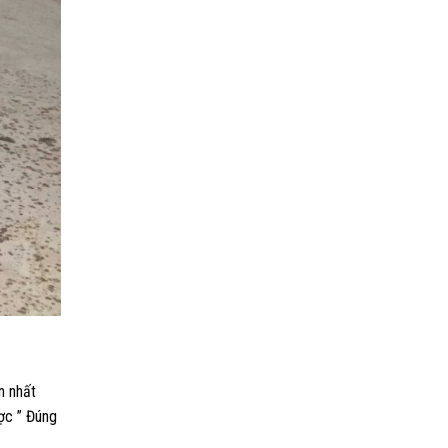
n nhất
ợc ” Đúng