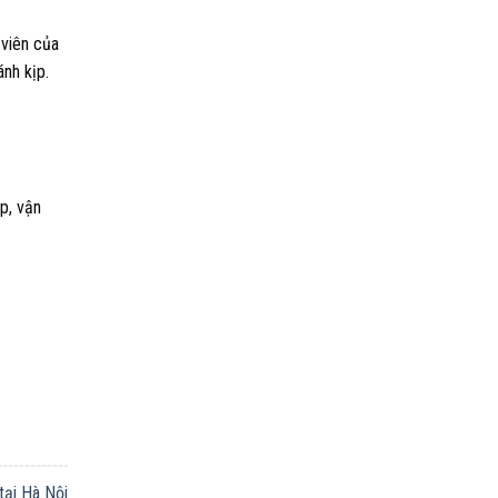
 viên của
nh kịp.
p, vận
 tại Hà Nội