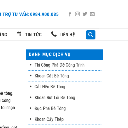
 TRỢ TƯ VẤN: 0984.900.085
ÔNG
TIN TỨC
LIÊN HỆ
DANH MỤC DỊCH VỤ
Thi Công Phá Dỡ Công Trình
Khoan Cắt Bê Tông
Cắt Nền Bê Tông
bê tông.
Khoan Rút Lõi Bê Tông
i công
 tôi nhận
Đục Phá Bê Tông
Khoan Cấy Thép
xưởng, cắt