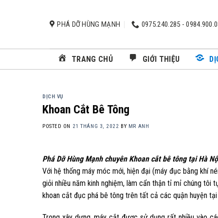
Skip
to
PHÁ DỠ HÙNG MẠNH
0975.240.285 - 0984.900.
content
TRANG CHỦ
GIỚI THIỆU
DỊ
DỊCH VỤ
Khoan Cắt Bê Tông
POSTED ON
21 THÁNG 3, 2022
BY
MR ANH
Phá Dỡ Hùng Mạnh chuyên Khoan cắt b
ê tông tại Hà Nộ
Với hệ thống máy móc mới, hiện đại (máy đục bằng khí nén
giỏi nhiều năm kinh nghiệm, làm cẩn thận tỉ mỉ chúng tôi 
khoan cắt đục phá bê tông trên tất cả các quận huyện tại
Trong xây dựng, máy cắt được sử dụng rất nhiều vào các