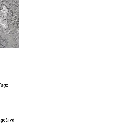
 được
ngoài và