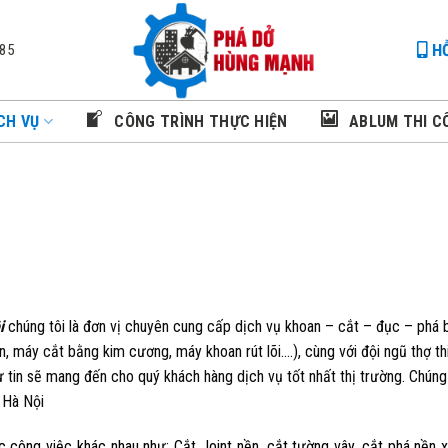
HỖ
085
CH VỤ
CÔNG TRÌNH THỰC HIỆN
ABLUM THI C
i
chúng tôi là đơn vị chuyên cung cấp dịch vụ khoan – cắt – đục – phá 
, máy cắt bằng kim cương, máy khoan rút lõi….), cùng với đội ngũ thợ th
tự tin sẽ mang đến cho quý khách hàng dịch vụ tốt nhất thị trường. Chúng
 Hà Nội
 công việc khác nhau như: Cắt Joint nền, cắt tường vây, cắt phá nền 