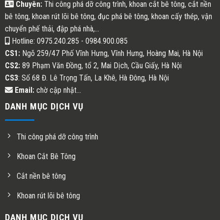
Chuyên:
Thi công phá dỡ công trình, khoan cắt bê tông, cắt nền
bê tông, khoan rút lõi bê tông, đục phá bê tông, khoan cấy thép, vận
chuyển phế thải, đập phá nhà,...
Hotline: 0975.240.285 - 0984.900.085
CS1:
Ngõ 259/47 Phố Vĩnh Hưng, Vĩnh Hưng, Hoàng Mai, Hà Nội
CS2:
89 Phạm Văn Đồng, tổ 2, Mai Dịch, Cầu Giấy, Hà Nội
CS3
: Số 68 Đ. Lê Trọng Tấn, La Khê, Hà Đông, Hà Nội
Email:
chờ cập nhật...
DANH MỤC DỊCH VỤ
Thi công phá dỡ công trình
Khoan Cắt Bê Tông
Cắt nền bê tông
Khoan rút lõi bê tông
DANH MỤC DỊCH VỤ